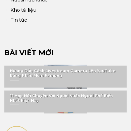
Kho tài liệu
Tin tức
BÀI VIẾT MỚI
Hướng Dẫn Cách Livestream Camera Lên YouTube
Bằng Phần Mềm FFmpeg
11 App Nói Chuyện Với Người Nước Ngoài Phổ Biến
Nhất Hiện Nay