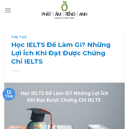
Skip
to
content
TIN TỨC
Học IELTS Để Làm Gì? Những
Lợi Ích Khi Đạt Được Chứng
Chỉ IELTS
12
Th8