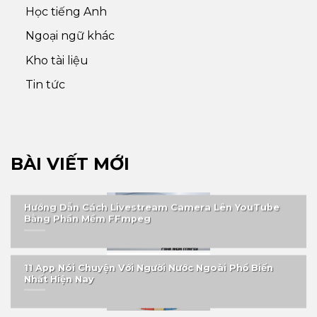
Học tiếng Anh
Ngoại ngữ khác
Kho tài liệu
Tin tức
BÀI VIẾT MỚI
Hướng Dẫn Cách Livestream Camera Lên YouTube
Bằng Phần Mềm FFmpeg
11 App Nói Chuyện Với Người Nước Ngoài Phổ Biến
Nhất Hiện Nay