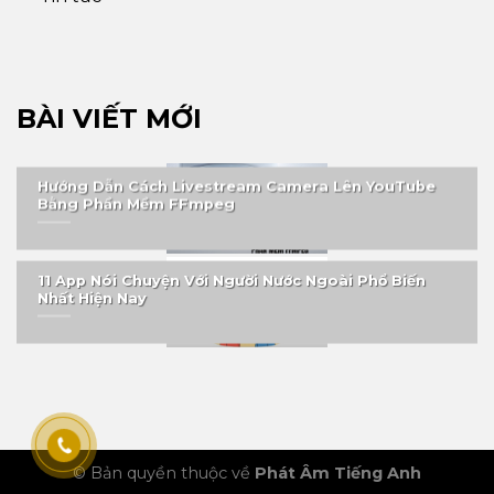
BÀI VIẾT MỚI
Hướng Dẫn Cách Livestream Camera Lên YouTube
Bằng Phần Mềm FFmpeg
11 App Nói Chuyện Với Người Nước Ngoài Phổ Biến
Nhất Hiện Nay
© Bản quyền thuộc về
Phát Âm Tiếng Anh