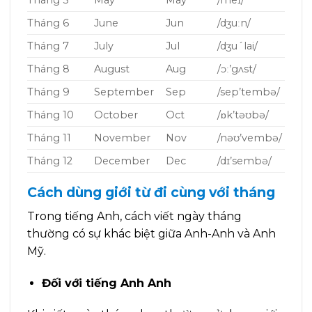
Tháng 5
May
May
/meɪ/
Tháng 6
June
Jun
/dʒuːn/
Tháng 7
July
Jul
/dʒu´lai/
Tháng 8
August
Aug
/ɔː’gʌst/
Tháng 9
September
Sep
/sep’tembə/
Tháng 10
October
Oct
/ɒk’təʊbə/
Tháng 11
November
Nov
/nəʊ’vembə/
Tháng 12
December
Dec
/dɪ’sembə/
Cách dùng giới từ đi cùng với tháng
Trong tiếng Anh, cách viết ngày tháng
thường có sự khác biệt giữa Anh-Anh và Anh
Mỹ.
Đối với tiếng Anh Anh