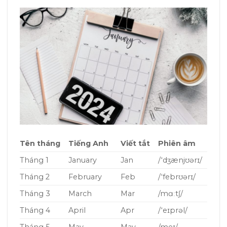
Tên tháng
Tiếng Anh
Viết tắt
Phiên âm
Tháng 1
January
Jan
/‘dʒænjʊərɪ/
Tháng 2
February
Feb
/‘febrʊərɪ/
Tháng 3
March
Mar
/mɑːtʃ/
Tháng 4
April
Apr
/‘eɪprəl/