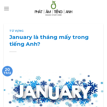
Skip
to
content
TỪ VỰNG
January là tháng mấy trong
tiếng Anh?
20
Th12