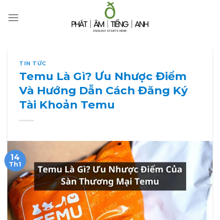
Skip
to
content
TIN TỨC
Temu Là Gì? Ưu Nhược Điểm
Và Hướng Dẫn Cách Đăng Ký
Tài Khoản Temu
14
Th1