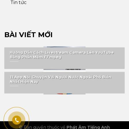
Tin tức
BÀI VIẾT MỚI
Hướng Dẫn Cách Livestream Camera Lên YouTube
Bằng Phần Mềm FFmpeg
11 App Nói Chuyện Với Người Nước Ngoài Phổ Biến
Nhất Hiện Nay
© Bản quyền thuộc về
Phát Âm Tiếng Anh